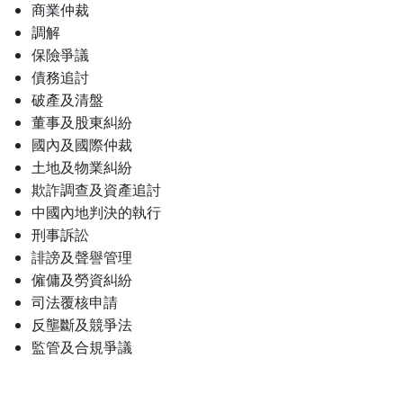
商業仲裁
調解
保險爭議
債務追討
破產及清盤
董事及股東糾紛
國內及國際仲裁
土地及物業糾紛
欺詐調查及資產追討
中國內地判決的執行
刑事訴訟
誹謗及聲譽管理
僱傭及勞資糾紛
司法覆核申請
反壟斷及競爭法
監管及合規爭議